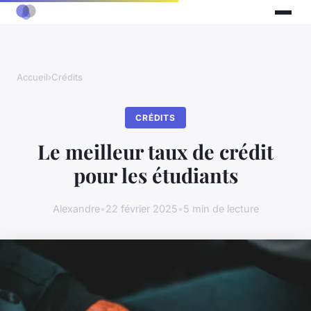
Accueil
›
Crédits
CRÉDITS
Le meilleur taux de crédit
pour les étudiants
Alexandre
•
22 février 2025
•
5 min de lecture