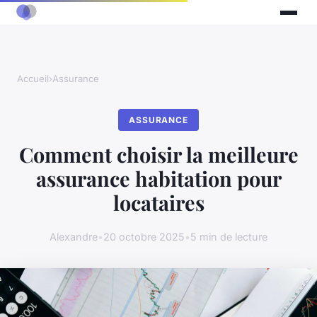
Accueil
›
Assurance
ASSURANCE
Comment choisir la meilleure
assurance habitation pour
locataires
Alexandre
•
20 octobre 2025
•
5 min de lecture